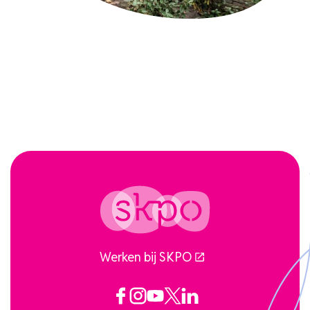
Handige links
Stichting Leergeld Eindhoven
GGD jeugd
WIJ-Eindhoven
Werken bij SKPO